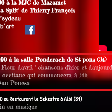
30 à la MJC de Mazamet
 Split" de Thierry François
Feydeau
mb'art
00 à la salle Ponderach de St pons (34)
Fleur d'avril " chansons d'hier et d'aujourd
ée occitane qui commencera à 14h
 San Ponesa
0 au Restaurant le Sekestra à Albi (81)
tin en musique