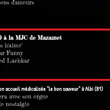
sons d'amours
0 à la MJC de Mazamet
s h'aime"
ar Fanny
ed Lachkar
son accueil médicalisée "le bon sauveur" à Albi (81)
era avec son orgue
e nostalgie