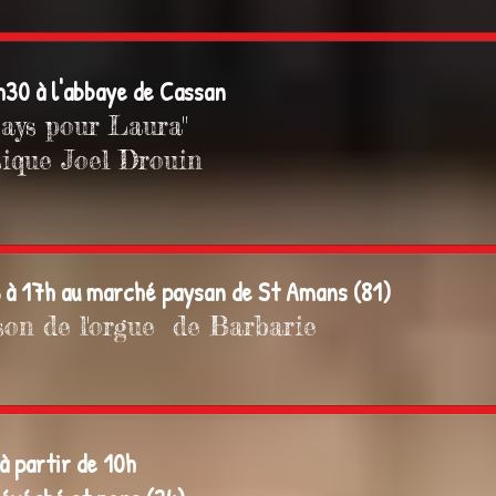
h30 à l'abbaye de Cassan
pays pour Laura"
ique Joel Drouin
 à 17h au marché paysan de St Amans (81)
son de l'orgue de Barbarie
 partir de 10h