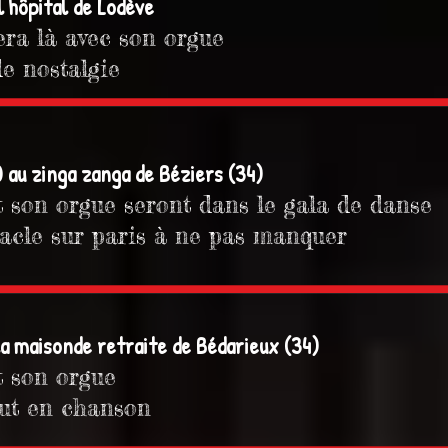
l'hôpital de Lodève
era là avec son orgue
e nostalgie
 au zinga zanga de Béziers (34)
 son orgue seront dans le gala de danse
tacle sur paris à ne pas manquer
la maisonde retraite de Bédarieux (34)
t son orgue
out en chanson