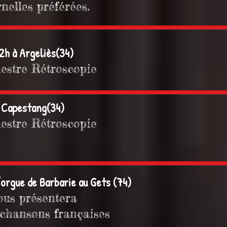
nelles préférées.
22h à Argeliès(34)
hestre Rétroscopie
 à Capestang(34)
hestre Rétroscopie
 d'orgue de Barbarie au Gets (74)
ous présentera
 chansons françaises