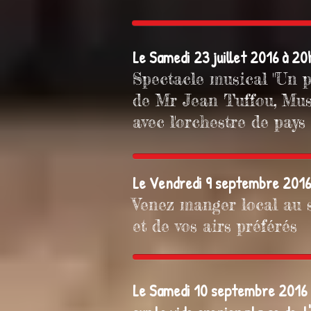
Le Samedi 23 juillet 2016 à 20
Spectacle musical "Un 
de Mr Jean Tuffou, Mus
avec l'orchestre de pays
Le Vendredi 9 septembre 2016
Venez manger local au 
et
de vos airs préférés
Le Samedi 10 septembre 2016 à