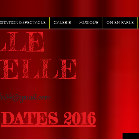
ESTATIONS/SPECTACLE
GALERIE
MUSIQUE
ON EN PARLE
LLE
NELLE
elle34@gmail.com
DATES 2016