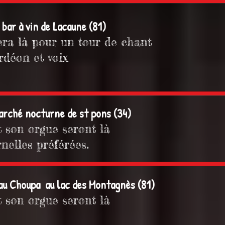
u bar à vin de Lacaune (81)
ra là pour un tour de chant
rdéon et voix
 marché nocturne de st pons (34)
t son orgue seront là
nelles préférées.
 au Choupa au lac des Montagnès (81)
t son orgue seront là
h