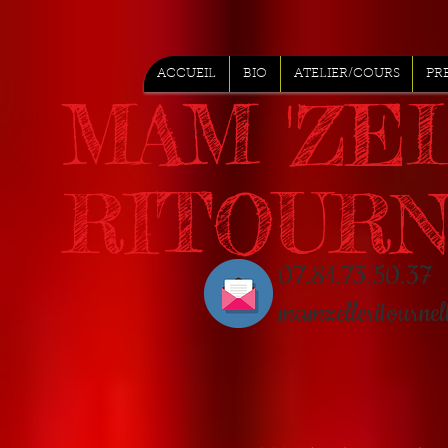
ACCUEIL
BIO
ATELIER/COURS
PR
MAM 'ZE
RITOUR
07.81.73.50.37
mamzelleritourn