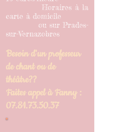
Horaires à la
carte à domicile
ou sur Prades-
sur-Vernazobres
Besoin d'un professeur
de chant ou de
théâtre??
Faites appel à Fanny :
07.81.73.50.37