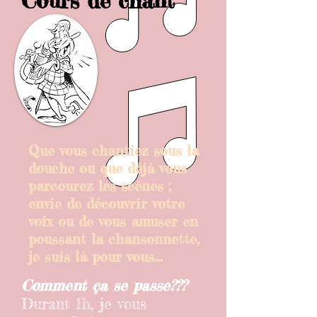
Cours de chant
Que vous chantiez sous la
douche ou que déjà vous
parcourez les scènes ;
envie de découvrir votre
voix ou de vous amuser en
poussant la chansonnette,
je suis là pour vous...
Comment ça se passe???
Durant 1h, je vous