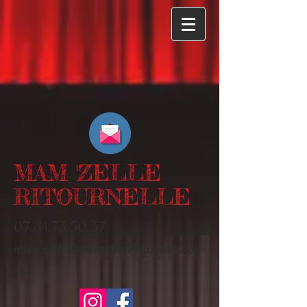
MAM 'ZELLE
RITOURNELLE
07.81.73.50.37
mamzelleritournelle34@gmail.co
m