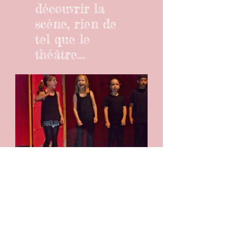
découvrir la
scène, rien de
tel que le
théâtre...
Le théâtre c'est la
vie, la vie c'est le
théâtre !