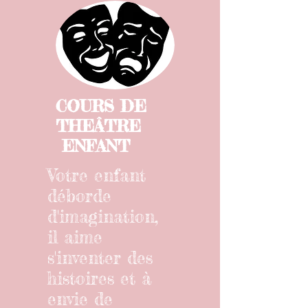
COURS DE
THEÂTRE
ENFANT
Votre enfant
déborde
d'imagination,
il aime
s'inventer des
histoires et à
envie de