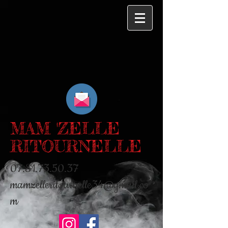
MAM 'ZELLE
RITOURNELLE
07.81.73.50.37
mamzelleritournelle34@gmail.co
m