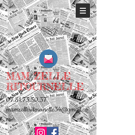
MAM 'ZELLE
RITOURNELLE
07.81.73.50.37
mamzelleritournelle34@gmail.co
m