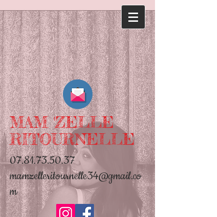
MAM 'ZELLE
RITOURNELLE
07.81.73.50.37
mamzelleritournelle34@gmail.co
m